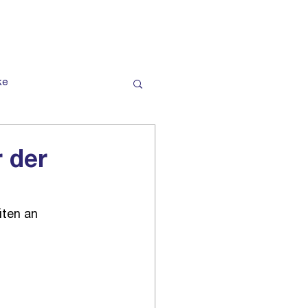
DER VEREIN
KONTAKT
ke
 der
ten an 