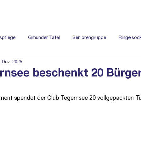
START
DIENSTE
NACHRICHTEN
spflege
Gmunder Tafel
Seniorengruppe
Ringelsoc
. Dez. 2025
und fördern
Ehrenamt
Pressemitteilung
Jubiläum
rnsee beschenkt 20 Bürger
ent spendet der Club Tegernsee 20 vollgepackten Tü