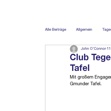
Alle Beiträge
Allgemein
Tage
John O'Connor
11
Ambulante Pflege
Spenden 
Club Tege
Tafel
Mit großem Engagem
Gmunder Tafel
.