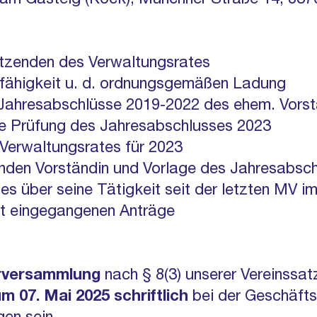
am Gasteig (Köck), Münchner Straße 14, 83
tzenden des Verwaltungsrates
sfähigkeit u. d. ordnungsgemäßen Ladung
 Jahresabschlüsse 2019-2022 des ehem.
Vors
che Prüfung des Jahresabschlusses 2023
 Verwaltungsrates für 2023
enden Vorständin und Vorlage des Jahres
absch
es über seine Tätigkeit seit der letzten MV
i
ht eingegangenen Anträge
erversammlung
nach § 8(3) unserer Vereinssa
m 07. Mai 2025 schriftlich
bei der Geschäfts