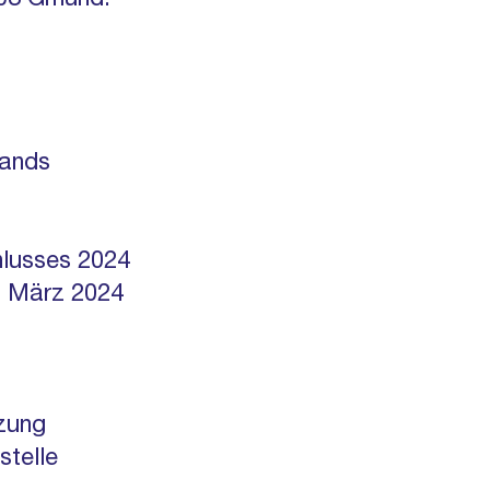
703 Gmund.
tands
lusses 2024
m März 2024
tzung
stelle