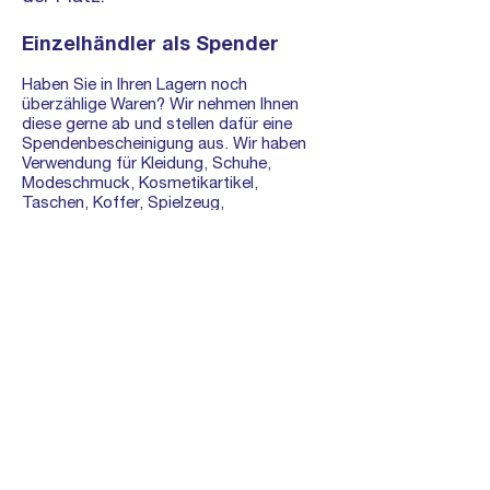
Einzelhändler als Spender
Haben Sie in Ihren Lagern noch
überzählige Waren? Wir nehmen Ihnen
diese gerne ab und stellen dafür eine
Spendenbescheinigung aus. Wir haben
Verwendung für Kleidung, Schuhe,
Modeschmuck, Kosmetikartikel,
Taschen, Koffer, Spielzeug,
Kinderzubehör, Geschirr, Bestecke,
Kochtöpfe, Pfannen, Bettwäsche,
Frotteewaren, kleine Haushaltsgeräte wie
Staubsauger u.ä.
Nachhaltigkeit
Die wichtige Rolle von Second-Hand
(Kleidung und Gebrauchsgegenstände,
Kleinmöbel):
Unser aller Konsumverhalten hat weltweit
Einfluss auf Ökologie, Klima und
Lebensverhältnisse von Millionen.