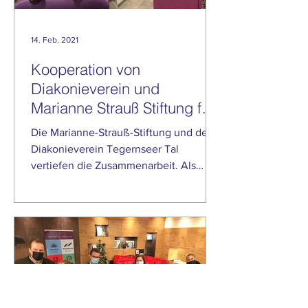
14. Feb. 2021
Kooperation von
Diakonieverein und
Marianne Strauß Stiftung für
Bedürftige im Tegernseer Tal
Die Marianne-Strauß-Stiftung und der
Diakonieverein Tegernseer Tal
vertiefen die Zusammenarbeit. Als
Auftakt gab es bereits vor...