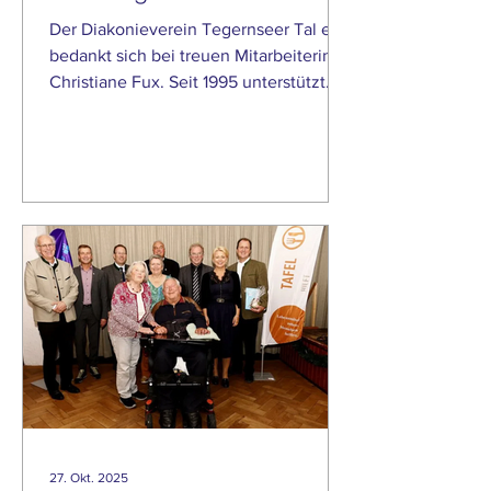
Der Diakonieverein Tegernseer Tal e.V.
bedankt sich bei treuen Mitarbeiterin
Christiane Fux. Seit 1995 unterstützt
Frau Fux unermüdlich bei der
Betreuung unsere Patienten in
ambulanten Dienst. Liebe Christiane,
kaum zu glauben, aber wahr: Seit
genau 30 Jahren bereicherst du unser
Team nun schon. Wenn wir
zurückblicken, sehen wir nicht nur
Erfolge in unseren Pflegedienst,
sondern vor allem dich: Deine
Zuverlässigkeit, dein Engagement und
deine Loyalität, die unseren Arbeitsall
27. Okt. 2025