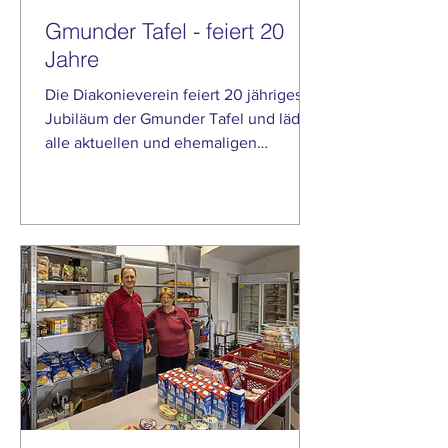
Gmunder Tafel - feiert 20
Jahre
Die Diakonieverein feiert 20 jähriges
Jubiläum der Gmunder Tafel und lädt
alle aktuellen und ehemaligen
ehrenamtlichen Helfer und Helferinnen
ein. Quelle: Alpenrand Magazin
Montag, 27 Oktober 2025 Siehe Bericht
unter: https://alpenrand-
magazin.de/tafel-hilfsorganisation-
feierte-20-jaehriges-bestehen/ Quelle:
Alpenrand Magazin Montag, 27
Oktober 2025