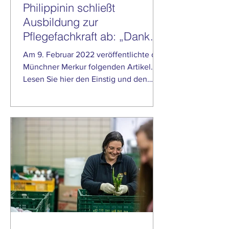
Philippinin schließt
Ausbildung zur
Pflegefachkraft ab: „Danke
dem Himmivater da oben“
Am 9. Februar 2022 veröffentlichte der
Münchner Merkur folgenden Artikel.
Lesen Sie hier den Einstig und den
gesamten Artikel auf...