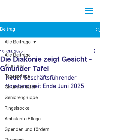
Beitrag
Alle Beiträge
18. Okt. 2025
Alle Beiträge
Die Diakonie zeigt Gesicht -
Allgemein
Gmunder Tafel
Neuer Geschäftsführender 
Tagespflege
Vorstand seit Ende Juni 2025
Gmunder Tafel
Seniorengruppe
Ringelsocke
Ambulante Pflege
Spenden und fördern