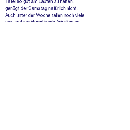
Tafel so gut am Laufen zu halten, 
genügt der Samstag natürlich nicht. 
Auch unter der Woche fallen noch viele 
vor- und nachbereitende Arbeiten an.
Wer Interesse verspürt, kann unsere 
Gmunder Tafel
 gerne aktiv 
unterstützen:
       -  als Fahrer/in (samstags wie auch 
unter der Woche)
-        als Samstagshelfer/in (ca. 3-4 h im 
6 Wochen-Rhythmus)
-        als Spender/in
Bitte gerne melden
 unter: 
0163/03111555 od. 
tafel@diakonie-
tegernseer-tal.de
Gmunder Tafel