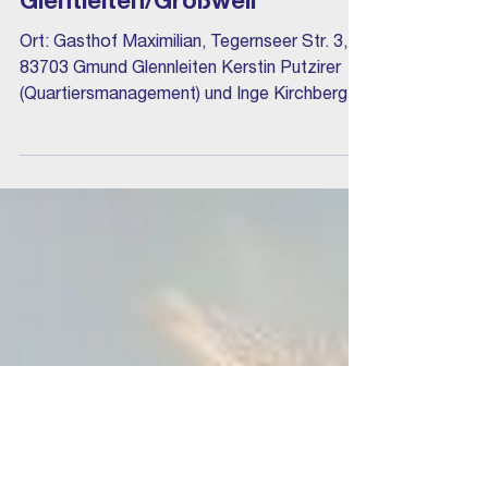
18. Okt. 2025
Seniorenausflug ins
Freilichtmuseum
Glentleiten/Großweil
Ort: Gasthof Maximilian, Tegernseer Str. 3,
83703 Gmund Glennleiten Kerstin Putzirer
(Quartiersmanagement) und Inge Kirchberger
(Diakonie) laden ein zum Seniorenausflug ins
Freilichtmuseum Glentleiten/Großweil