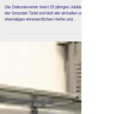
27. Okt. 2025
Gmunder Tafel - feiert 20
Jahre
Die Diakonieverein feiert 20 jähriges Jubiläum
der Gmunder Tafel und lädt alle aktuellen und
ehemaligen ehrenamtlichen Helfer und
Helferinnen ein. Quelle: Alpenrand Magazin
Montag, 27 Oktober 2025 Siehe Bericht
unter: https://alpenrand-magazin.de/tafel-
hilfsorganisation-feierte-20-jaehriges-
bestehen/ Quelle: Alpenrand Magazin
Montag, 27 Oktober 2025