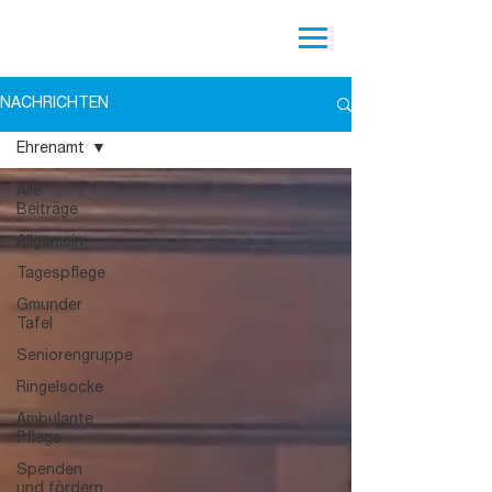
NACHRICHTEN
Ehrenamt
Alle
Beiträge
Allgemein
Tagespflege
Gmunder
Tafel
Seniorengruppe
Ringelsocke
Ambulante
Pflege
Spenden
und fördern