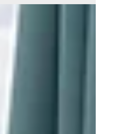
Lebensmittelaktion zugunsten der Gmunder
Tafel durchgeführt. Vor dem REWE-Markt in
Gmund sammelten sie haltbare
Lebensmittelspenden für die Gmunder Tafel.
Die Tafel stellt für Familien und
Alleinstehende mit geringem Einkommen, vor
allem aber auch für ältere Menschen mit
spärlicher Rente eine wöchentliche
Grundversorgung mit Lebensmitteln sicher.
Die Jugendlichen spra