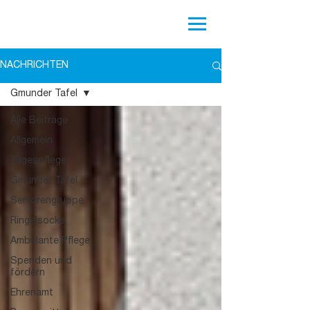
NACHRICHTEN
Gmunder Tafel
Alle Beiträge
Allgemein
Tagespflege
Gmunder Tafel
Seniorengruppe
Ringelsocke
Ambulante Pflege
Spenden und
fördern
Ehrenamt