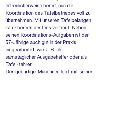
erfreulicherweise bereit, nun die 
Koordination des Tafelbetriebes voll zu 
übernehmen. Mit unseren Tafelbelangen 
ist er bereits bestens vertraut. Neben 
seinen Koordinations-Aufgaben ist der 
57-Jährige auch gut in der Praxis 
eingearbeitet, wie z. B. als 
samstäglicher Ausgabehelfer oder als 
Tafel-fahrer.
Der gebürtige Münchner lebt mit seiner 
Familie seit 2008 in Waakirchen. Er kann 
u. a. auf 40 Jahre Berufserfahrung in der 
Informations- und Telekommunikations-
Branche zurückgreifen. Privat sind ihm 
gemeinsame Aktivitäten mit der Familie 
sehr wichtig, darunter Golf spielen und 
andere sportliche Betätigungen. Großen 
Wert legt er auch auf Treffen mit guten 