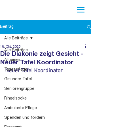
Beitrag
Alle Beiträge
18. Okt. 2025
Alle Beiträge
Die Diakonie zeigt Gesicht -
Allgemein
Neuer Tafel Koordinator
Neuer Tafel Koordinator
Tagespflege
Gmunder Tafel
Seniorengruppe
Ringelsocke
Ambulante Pflege
Spenden und fördern