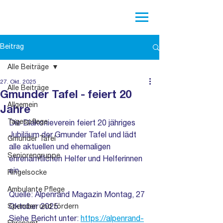
Beitrag
Alle Beiträge
27. Okt. 2025
Alle Beiträge
Gmunder Tafel - feiert 20
Allgemein
Jahre
Tagespflege
Die Diakonieverein feiert 20 jähriges 
Jubiläum der Gmunder Tafel und lädt 
Gmunder Tafel
alle aktuellen und ehemaligen 
Seniorengruppe
ehrenamtlichen Helfer und Helferinnen 
ein.
Ringelsocke
Ambulante Pflege
Quelle: Alpenrand Magazin Montag, 27 
Spenden und fördern
Oktober 2025
Siehe Bericht unter: 
https://alpenrand-