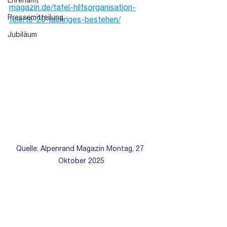
Ehrenamt
magazin.de/tafel-hilfsorganisation-
Pressemitteilung
feierte-20-jaehriges-bestehen/
Jubiläum
Quelle: Alpenrand Magazin Montag, 27 
Oktober 2025