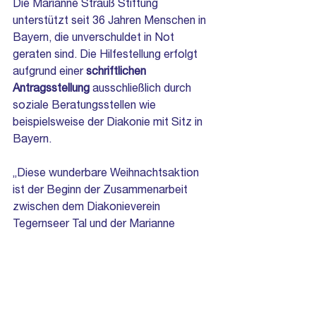
Die Marianne Strauß Stiftung 
unterstützt seit 36 Jahren Menschen in 
Bayern, die unverschuldet in Not 
geraten sind. Die Hilfestellung erfolgt 
aufgrund einer 
schriftlichen 
Antragsstellung 
ausschließlich durch 
soziale Beratungsstellen wie 
beispielsweise der Diakonie mit Sitz in 
Bayern.
„Diese wunderbare Weihnachtsaktion 
ist der Beginn der Zusammenarbeit 
zwischen dem Diakonieverein 
Tegernseer Tal und der Marianne 
Strauß Stiftung.“ erklärt Monika 
Klöcker, Verwaltungsleiterin 
Diakonieverein Tegernseer Tal. „Es ist 
eine Ergänzung unserer Hilfsaktivitäten, 
die wir bereits anbieten wie z.B. das 