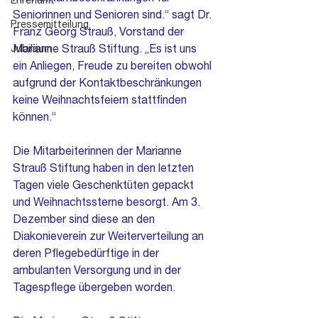
Ehrenamt
Seniorinnen und Senioren sind.“ sagt Dr. 
Pressemitteilung
Franz Georg Strauß, Vorstand der 
Jubiläum
Marianne Strauß Stiftung. „Es ist uns 
ein Anliegen, Freude zu bereiten obwohl 
aufgrund der Kontaktbeschränkungen 
keine Weihnachtsfeiern stattfinden 
können.“
Die Mitarbeiterinnen der Marianne 
Strauß Stiftung haben in den letzten 
Tagen viele Geschenktüten gepackt 
und Weihnachtssterne besorgt. Am 3. 
Dezember sind diese an den 
Diakonieverein zur Weiterverteilung an 
deren Pflegebedürftige in der 
ambulanten Versorgung und in der 
Tagespflege übergeben worden.