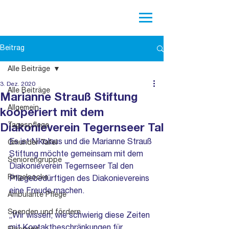
Beitrag
Alle Beiträge
3. Dez. 2020
Alle Beiträge
Marianne Strauß Stiftung
Allgemein
kooperiert mit dem
Tagespflege
Diakonieverein Tegernseer Tal
Es ist Nikolaus und die Marianne Strauß 
Gmunder Tafel
Stiftung möchte gemeinsam mit dem 
Seniorengruppe
Diakonieverein Tegernseer Tal den 
Ringelsocke
Pflegebedürftigen des Diakonievereins 
eine Freude machen. 
Ambulante Pflege
Spenden und fördern
„Wir wissen, wie schwierig diese Zeiten 
mit Kontaktbeschränkungen für 