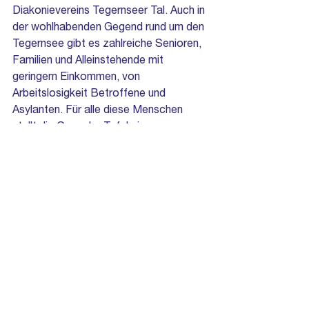
Diakonievereins Tegernseer Tal. Auch in 
der wohlhabenden Gegend rund um den 
Tegernsee gibt es zahlreiche Senioren, 
Familien und Alleinstehende mit 
geringem Einkommen, von 
Arbeitslosigkeit Betroffene und 
Asylanten. Für alle diese Menschen 
stellt die Gmunder Tafel eine 
wöchentliche Grundversorgung mit 
Lebensmitteln sicher.
Kontakt für Rückfragen:
 Monika 
Klöcker, Verwaltungsleiterin 
Diakonieverein
Tel. Nr.: 08022 – 74204, email: 
info@diakonie-tegernseer-tal.de
Pressemeldung als PDF
Gmunder Tafel
Pressemitteilung