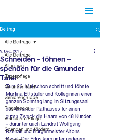
Beitrag
Alle Beiträge
9. Dez. 2018
Alle Beiträge
Schneiden – föhnen –
Allgemein
spenden für die Gmunder
Tagespflege
Tafel
Zum 26. Mal schon schnitt und föhnte 
Gmunder Tafel
Martina Ettstaller und Kolleginnen einen 
Seniorengruppe
ganzen Sonntag lang im Sitzungssaal 
Ringelsocke
des Gmunder Rathauses für einen 
guten Zweck die Haare von 48 Kunden 
Ambulante Pflege
– darunter auch Landrat Wolfgang 
Spenden und fördern
Rzehak und Bürgermeister Alfons 
Besel. Der Erlös kam unter anderem 