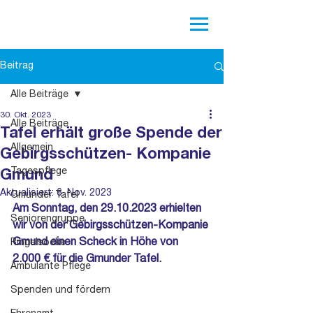
Beitrag
Alle Beiträge
30. Okt. 2023
Alle Beiträge
Tafel erhält große Spende der
Allgemein
Gebirgsschützen- Kompanie
Tagespflege
Gmund
Aktualisiert:
6. Nov. 2023
Gmunder Tafel
Am Sonntag, den 29.10.2023 erhielten 
Seniorengruppe
wir von der Gebirgsschützen-Kompanie 
Gmund einen Scheck in Höhe von 
Ringelsocke
2.000 € für die Gmunder Tafel.
Ambulante Pflege
Spenden und fördern