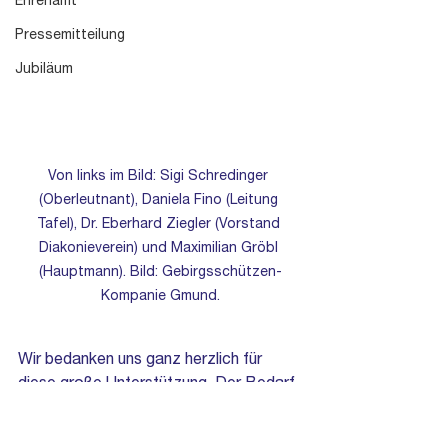
Ehrenamt
Pressemitteilung
Jubiläum
Von links im Bild: Sigi Schredinger 
(Oberleutnant), Daniela Fino (Leitung 
Tafel), Dr. Eberhard Ziegler (Vorstand 
Diakonieverein) und Maximilian Gröbl 
(Hauptmann). Bild: Gebirgsschützen-
Kompanie Gmund.
Wir bedanken uns ganz herzlich für 
diese große Unterstützung. Der Bedarf 
in der Bevölkerung nimmt weiterhin zu. 
Mit dem Geld können wir sicherstellen, 